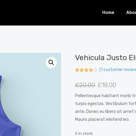
Home
Abo
Vehicula Justo El
(
1
customer review
Rated
1
4.00
out
£
20.00
£
18.00
of 5
based
on
Pellentesque habitant morbi t
customer
rating
turpis egestas. Vestibulum tort
ante. Donec eu libero sit amet
Mauris placerat eleifend leo.
5 in stock