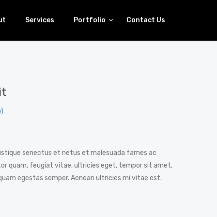
ut
Services
Portfolio
Contact Us
it
)
ristique senectus et netus et malesuada fames ac
or quam, feugiat vitae, ultricies eget, tempor sit amet,
 quam egestas semper. Aenean ultricies mi vitae est.