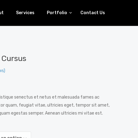
ut
Services
Portfolio
Contact Us
 Cursus
ws)
ristique senectus et netus et malesuada fames ac
or quam, feugiat vitae, ultricies eget, tempor sit amet,
 quam egestas semper. Aenean ultricies mi vitae est.