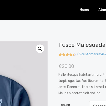
Home
Abo
Fusce Malesuada
(
3
customer revie
Rated
3
4.33
out of 5
£
20.00
based on
customer
ratings
Pellentesque habitant morbi t
turpis egestas. Vestibulum tort
ante. Donec eu libero sit amet
Mauris placerat eleifend leo.
COLOR